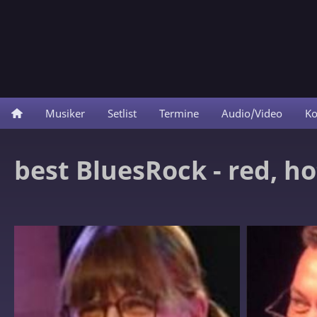
Musiker
Setlist
Termine
Audio/Video
Ko
best BluesRock - red, ho