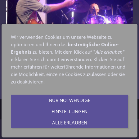
Wir verwenden Cookies um unsere Webseite zu
optimieren und Ihnen das
bestmögliche Online-
Ergebnis
zu bieten. Mit dem Klick auf "
Alle erlauben"
erklären Sie sich damit einverstanden. Klicken Sie auf
mehr erfahren
für weiterführende Informationen und
die Möglichkeit, einzelne Cookies zuzulassen oder sie
zu deaktivieren.
NUR NOTWENDIGE
Cookies
EINSTELLUNGEN
ALLE ERLAUBEN